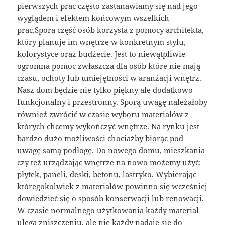
pierwszych prac często zastanawiamy się nad jego
wyglądem i efektem końcowym wszelkich
prac.Spora część osób korzysta z pomocy architekta,
który planuje im wnętrze w konkretnym stylu,
kolorystyce oraz budżecie. Jest to niewątpliwie
ogromna pomoc zwłaszcza dla osób które nie mają
czasu, ochoty lub umiejętności w aranżacji wnętrz.
Nasz dom będzie nie tylko piękny ale dodatkowo
funkcjonalny i przestronny. Sporą uwagę należałoby
również zwrócić w czasie wyboru materiałów z
których chcemy wykończyć wnętrze. Na rynku jest
bardzo dużo możliwości chociażby biorąc pod
uwagę samą podłogę. Do nowego domu, mieszkania
czy też urządzając wnętrze na nowo możemy użyć:
płytek, paneli, deski, betonu, lastryko. Wybierając
któregokolwiek z materiałów powinno się wcześniej
dowiedzieć się o sposób konserwacji lub renowacji.
W czasie normalnego użytkowania każdy materiał
ulega zniszczeniu, ale nie każdy nadaje się do