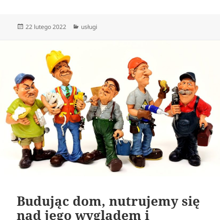
Data
Kategorie
22 lutego 2022
usługi
publikacji
Budując dom, nutrujemy się
nad jego wyglądem i