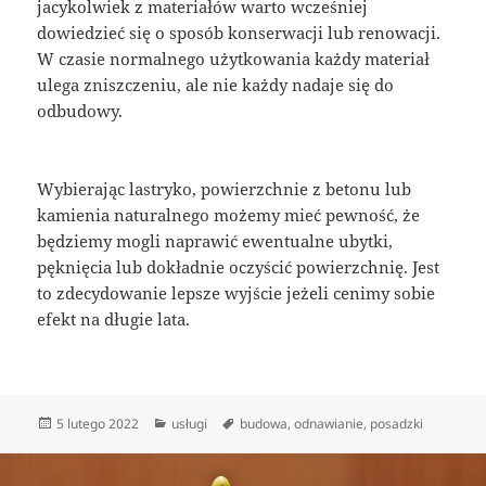
jacykolwiek z materiałów warto wcześniej
dowiedzieć się o sposób konserwacji lub renowacji.
W czasie normalnego użytkowania każdy materiał
ulega zniszczeniu, ale nie każdy nadaje się do
odbudowy.
Wybierając lastryko, powierzchnie z betonu lub
kamienia naturalnego możemy mieć pewność, że
będziemy mogli naprawić ewentualne ubytki,
pęknięcia lub dokładnie oczyścić powierzchnię. Jest
to zdecydowanie lepsze wyjście jeżeli cenimy sobie
efekt na długie lata.
Data
Kategorie
Tagi
5 lutego 2022
usługi
budowa
,
odnawianie
,
posadzki
publikacji