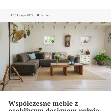
Data
Kategorie
25 lutego 2022
biznes
publikacji
Współczesne meble z
osobliwym designem pełnią