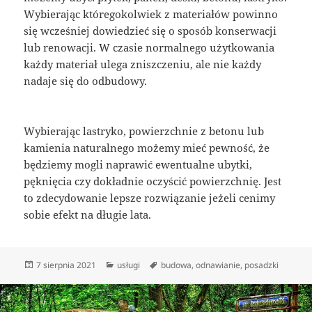
Wybierając któregokolwiek z materiałów powinno
się wcześniej dowiedzieć się o sposób konserwacji
lub renowacji. W czasie normalnego użytkowania
każdy materiał ulega zniszczeniu, ale nie każdy
nadaje się do odbudowy.
Wybierając lastryko, powierzchnie z betonu lub
kamienia naturalnego możemy mieć pewność, że
będziemy mogli naprawić ewentualne ubytki,
pęknięcia czy dokładnie oczyścić powierzchnię. Jest
to zdecydowanie lepsze rozwiązanie jeżeli cenimy
sobie efekt na długie lata.
Data
Kategorie
Tagi
7 sierpnia 2021
usługi
budowa
,
odnawianie
,
posadzki
publikacji