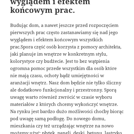
wyglądem i efektem
końcowym prac.
Budując dom, a nawet jeszcze przed rozpoczęciem
pierwszych prac często zastanawiamy się nad jego
wyglądem i efektem końcowym wszystkich
prac.Spora część osób korzysta z pomocy architekta,
jaki planuje im wnętrze w konkretnym stylu,
kolorystyce czy budżecie. Jest to bez wątpienia
ogromna pomoc przede wszystkim dla osób które
nie mają czasu, ochoty bądź umiejętności w
aranżacji wnętrz. Nasz dom będzie nie tylko śliczny
ale dodatkowo funkcjonalny i przestronny. Sporą
uwagę warto również zwrócić w czasie wyboru
materiałów z których chcemy wykończyć wnętrze.
Na rynku jest bardzo dużo możliwości choćby biorąc
pod uwagę samą podłogę. Do nowego domu,
mieszkania czy też urządzając wnętrze na nowo
możemy użyć: płytek, paneli, deski, betonu, lastryko.