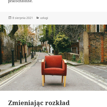
pracochłonne.
Data
Kategorie
8 sierpnia 2021
usługi
publikacji
Zmieniając rozkład