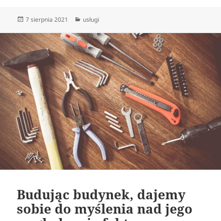
Data
Kategorie
7 sierpnia 2021
usługi
publikacji
Budując budynek, dajemy
sobie do myślenia nad jego