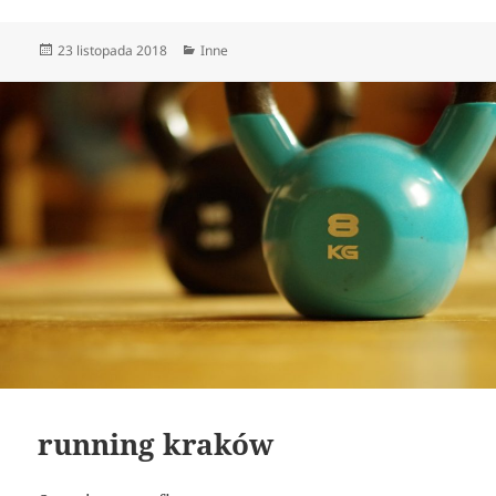
Data
Kategorie
23 listopada 2018
Inne
publikacji
running kraków