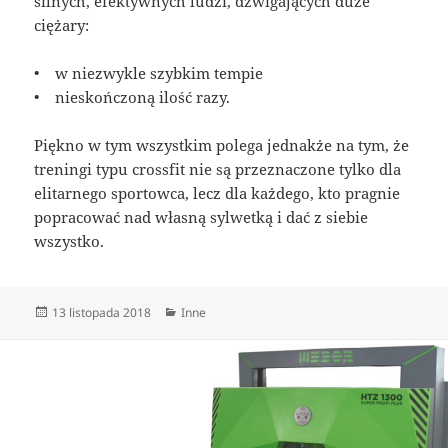
silnych, efektywnych ludzi, dźwigających duże
ciężary:
• w niezwykle szybkim tempie
• nieskończoną ilość razy.
Piękno w tym wszystkim polega jednakże na tym, że
treningi typu crossfit nie są przeznaczone tylko dla
elitarnego sportowca, lecz dla każdego, kto pragnie
popracować nad własną sylwetką i dać z siebie
wszystko.
Data
Kategorie
13 listopada 2018
Inne
publikacji