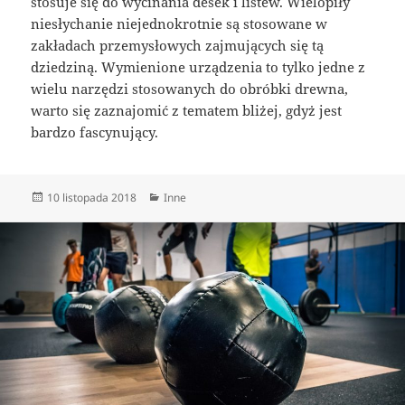
stosuje się do wycinania desek i listew. Wielopiły
niesłychanie niejednokrotnie są stosowane w
zakładach przemysłowych zajmujących się tą
dziedziną. Wymienione urządzenia to tylko jedne z
wielu narzędzi stosowanych do obróbki drewna,
warto się zaznajomić z tematem bliżej, gdyż jest
bardzo fascynujący.
Data
Kategorie
10 listopada 2018
Inne
publikacji