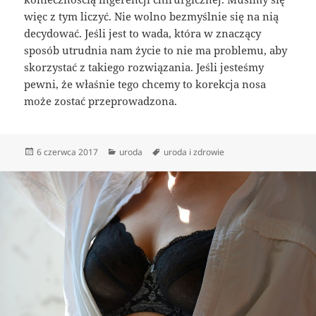
więc z tym liczyć. Nie wolno bezmyślnie się na nią
decydować. Jeśli jest to wada, która w znaczący
sposób utrudnia nam życie to nie ma problemu, aby
skorzystać z takiego rozwiązania. Jeśli jesteśmy
pewni, że właśnie tego chcemy to korekcja nosa
może zostać przeprowadzona.
Data
Kategorie
Tagi
6 czerwca 2017
uroda
uroda i zdrowie
publikacji