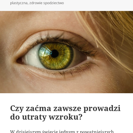
publikacji
plastyczna
,
zdrowie spodziectwo
Czy zaćma zawsze prowadzi
do utraty wzroku?
W dzisiejszym świecie jednym z poważniejszych