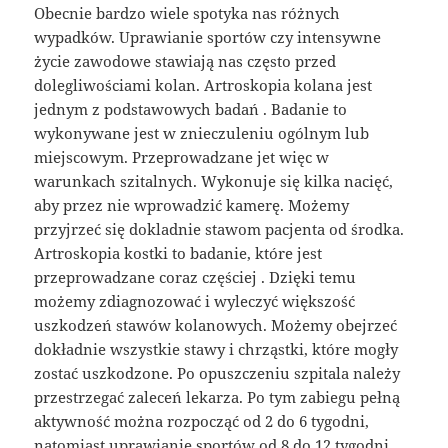
Obecnie bardzo wiele spotyka nas różnych
wypadków. Uprawianie sportów czy intensywne
życie zawodowe stawiają nas często przed
dolegliwościami kolan. Artroskopia kolana jest
jednym z podstawowych badań . Badanie to
wykonywane jest w znieczuleniu ogólnym lub
miejscowym. Przeprowadzane jet więc w
warunkach szitalnych. Wykonuje się kilka nacięć,
aby przez nie wprowadzić kamerę. Możemy
przyjrzeć się dokladnie stawom pacjenta od środka.
Artroskopia kostki to badanie, które jest
przeprowadzane coraz częściej . Dzięki temu
możemy zdiagnozować i wyleczyć większość
uszkodzeń stawów kolanowych. Możemy obejrzeć
dokładnie wszystkie stawy i chrząstki, które mogły
zostać uszkodzone. Po opuszczeniu szpitala należy
przestrzegać zaleceń lekarza. Po tym zabiegu pełną
aktywność można rozpocząć od 2 do 6 tygodni,
natomiast uprawianie sportów od 8 do 12 tygodni.