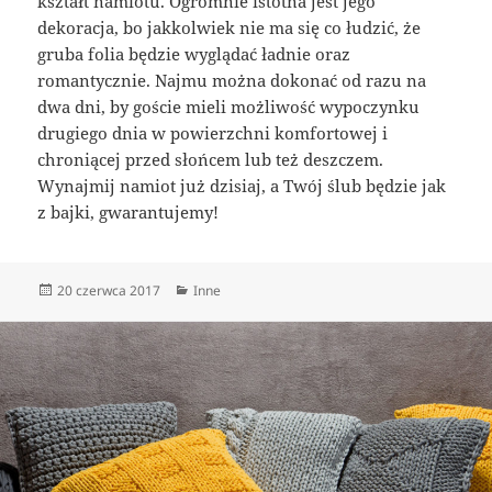
kształt namiotu. Ogromnie istotna jest jego
dekoracja, bo jakkolwiek nie ma się co łudzić, że
gruba folia będzie wyglądać ładnie oraz
romantycznie. Najmu można dokonać od razu na
dwa dni, by goście mieli możliwość wypoczynku
drugiego dnia w powierzchni komfortowej i
chroniącej przed słońcem lub też deszczem.
Wynajmij namiot już dzisiaj, a Twój ślub będzie jak
z bajki, gwarantujemy!
Data
Kategorie
20 czerwca 2017
Inne
publikacji