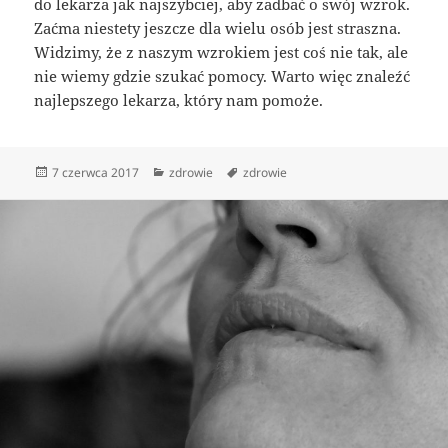
do lekarza jak najszybciej, aby zadbać o swój wzrok.
Zaćma niestety jeszcze dla wielu osób jest straszna.
Widzimy, że z naszym wzrokiem jest coś nie tak, ale
nie wiemy gdzie szukać pomocy. Warto więc znaleźć
najlepszego lekarza, który nam pomoże.
Data
Kategorie
Tagi
7 czerwca 2017
zdrowie
zdrowie
publikacji