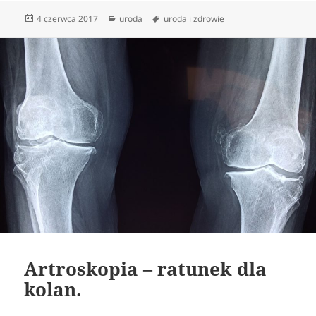
Data
Kategorie
Tagi
4 czerwca 2017
uroda
uroda i zdrowie
publikacji
Artroskopia – ratunek dla
kolan.