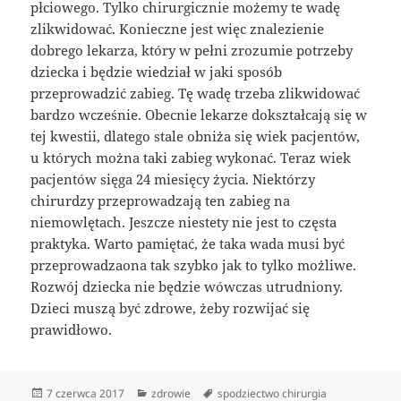
płciowego. Tylko chirurgicznie możemy te wadę
zlikwidować. Konieczne jest więc znalezienie
dobrego lekarza, który w pełni zrozumie potrzeby
dziecka i będzie wiedział w jaki sposób
przeprowadzić zabieg. Tę wadę trzeba zlikwidować
bardzo wcześnie. Obecnie lekarze dokształcają się w
tej kwestii, dlatego stale obniża się wiek pacjentów,
u których można taki zabieg wykonać. Teraz wiek
pacjentów sięga 24 miesięcy życia. Niektórzy
chirurdzy przeprowadzają ten zabieg na
niemowlętach. Jeszcze niestety nie jest to częsta
praktyka. Warto pamiętać, że taka wada musi być
przeprowadzaona tak szybko jak to tylko możliwe.
Rozwój dziecka nie będzie wówczas utrudniony.
Dzieci muszą być zdrowe, żeby rozwijać się
prawidłowo.
Data
Kategorie
Tagi
7 czerwca 2017
zdrowie
spodziectwo chirurgia