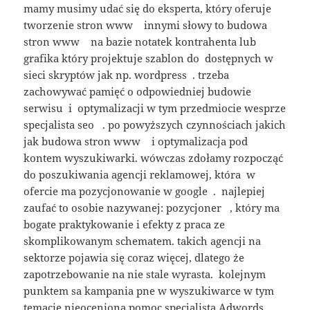
mamy musimy udać się do eksperta, który oferuje
tworzenie stron www innymi słowy to budowa
stron www na bazie notatek kontrahenta lub
grafika który projektuje szablon do dostępnych w
sieci skryptów jak np. wordpress . trzeba
zachowywać pamięć o odpowiedniej budowie
serwisu i optymalizacji w tym przedmiocie wesprze
specjalista seo . po powyższych czynnościach jakich
jak budowa stron www i optymalizacja pod
kontem wyszukiwarki. wówczas zdołamy rozpocząć
do poszukiwania agencji reklamowej, która w
ofercie ma pozycjonowanie w google . najlepiej
zaufać to osobie nazywanej: pozycjoner , który ma
bogate praktykowanie i efekty z praca ze
skomplikowanym schematem. takich agencji na
sektorze pojawia się coraz więcej, dlatego że
zapotrzebowanie na nie stale wyrasta. kolejnym
punktem sa kampania pne w wyszukiwarce w tym
temacie nieoceniona pomoc
specjalista Adwords