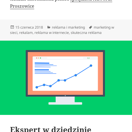
Proszowice
Data
Kategorie
Tagi
15 czerwca 2018
reklama i marketing
marketing w
publikacji
sieci
,
rekalam
,
reklama w internecie
,
skuteczna reklama
Ekspert w dziedzinie