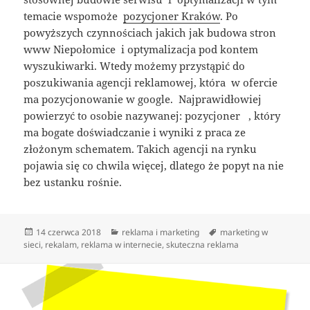
temacie wspomoże
pozycjoner Kraków
. Po
powyższych czynnościach jakich jak budowa stron
www Niepołomice i optymalizacja pod kontem
wyszukiwarki. Wtedy możemy przystąpić do
poszukiwania agencji reklamowej, która w ofercie
ma pozycjonowanie w google. Najprawidłowiej
powierzyć to osobie nazywanej: pozycjoner , który
ma bogate doświadczanie i wyniki z praca ze
złożonym schematem. Takich agencji na rynku
pojawia się co chwila więcej, dlatego że popyt na nie
bez ustanku rośnie.
Data
Kategorie
Tagi
14 czerwca 2018
reklama i marketing
marketing w
publikacji
sieci
,
rekalam
,
reklama w internecie
,
skuteczna reklama