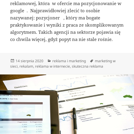
reklamowej, która w ofercie ma pozycjonowanie w
google . Najprawidłowiej zlecić to osobie
nazywanej: pozycjoner , który ma bogate
praktykowanie i wyniki z praca ze skomplikowanym
algorytmem. Takich agencji na sektorze pojawia się
co chwila więcej, gdyż popyt na nie stale rośnie.
Data
Kategorie
Tagi
14 sierpnia 2020
reklama i marketing
marketing w
publikacji
sieci
,
rekalam
,
reklama w internecie
,
skuteczna reklama