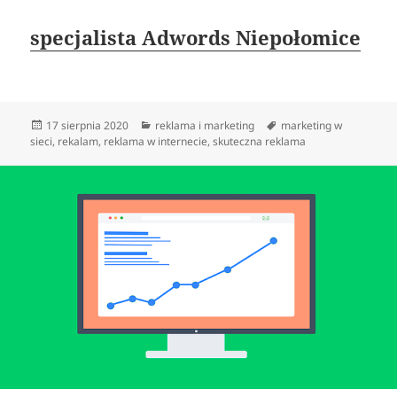
specjalista Adwords Niepołomice
Data
Kategorie
Tagi
17 sierpnia 2020
reklama i marketing
marketing w
publikacji
sieci
,
rekalam
,
reklama w internecie
,
skuteczna reklama