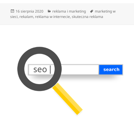
Data
Kategorie
Tagi
16 sierpnia 2020
reklama i marketing
marketing w
publikacji
sieci
,
rekalam
,
reklama w internecie
,
skuteczna reklama