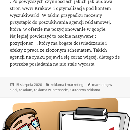
. Po powyższych czynnościach jakich jak budowa
stron www Kraków i optymalizacja pod kontem
wyszukiwarki. W takim przypadku możemy
przystąpić do poszukiwania agencji reklamowej,
która w ofercie ma pozycjonowanie w google.
Najlepiej powierzyć to osobie nazywanej:
pozycjoner , który ma bogate doświadczanie i
efekty z praca ze złożonym schematem. Takich
agencji na rynku pojawia się coraz więcej, dlatego że
potrzeba posiadania na nie stale wyrasta.
Data
Kategorie
Tagi
15 sierpnia 2020
reklama i marketing
marketing w
publikacji
sieci
,
rekalam
,
reklama w internecie
,
skuteczna reklama