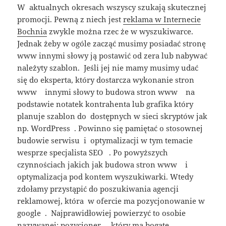
W aktualnych okresach wszyscy szukają skutecznej
promocji. Pewną z niech jest
reklama w Internecie
Bochnia
zwykle można rzec że w wyszukiwarce.
Jednak żeby w ogóle zacząć musimy posiadać stronę
www innymi słowy ją postawić od zera lub nabywać
należyty szablon. Jeśli jej nie mamy musimy udać
się do eksperta, który dostarcza wykonanie stron
www innymi słowy to budowa stron www na
podstawie notatek kontrahenta lub grafika który
planuje szablon do dostępnych w sieci skryptów jak
np. WordPress . Powinno się pamiętać o stosownej
budowie serwisu i optymalizacji w tym temacie
wesprze specjalista SEO . Po powyższych
czynnościach jakich jak budowa stron www i
optymalizacja pod kontem wyszukiwarki. Wtedy
zdołamy przystąpić do poszukiwania agencji
reklamowej, która w ofercie ma pozycjonowanie w
google . Najprawidłowiej powierzyć to osobie
nazywanej: pozycjoner , który ma bogate