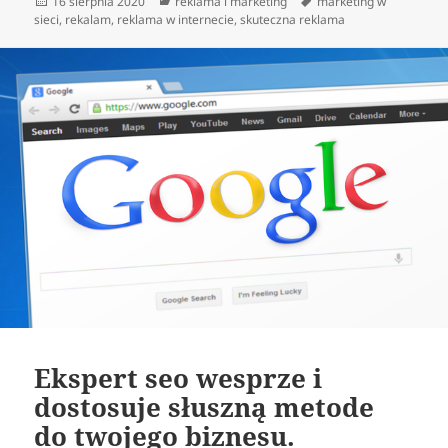
Data
Kategorie
Tagi
16 sierpnia 2020
reklama i marketing
marketing w
publikacji
sieci
,
rekalam
,
reklama w internecie
,
skuteczna reklama
Ekspert seo wesprze i
dostosuje słuszną metode
do twojego biznesu.