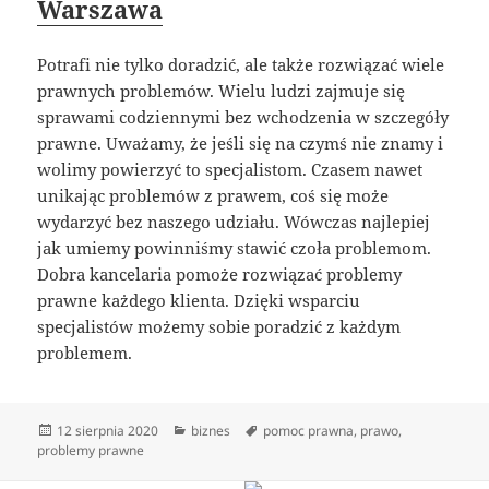
Warszawa
Potrafi nie tylko doradzić, ale także rozwiązać wiele
prawnych problemów. Wielu ludzi zajmuje się
sprawami codziennymi bez wchodzenia w szczegóły
prawne. Uważamy, że jeśli się na czymś nie znamy i
wolimy powierzyć to specjalistom. Czasem nawet
unikając problemów z prawem, coś się może
wydarzyć bez naszego udziału. Wówczas najlepiej
jak umiemy powinniśmy stawić czoła problemom.
Dobra kancelaria pomoże rozwiązać problemy
prawne każdego klienta. Dzięki wsparciu
specjalistów możemy sobie poradzić z każdym
problemem.
Data
Kategorie
Tagi
12 sierpnia 2020
biznes
pomoc prawna
,
prawo
,
publikacji
problemy prawne