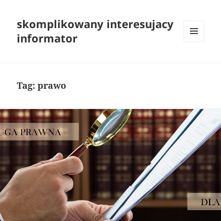
skomplikowany interesujacy
informator
MENU
I
WIDGETY
Tag:
prawo