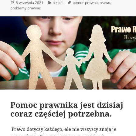
Data
Kategorie
Tagi
5 września 2021
biznes
pomoc prawna
,
prawo
,
publikacji
problemy prawne
Pomoc prawnika jest dzisiaj
coraz częściej potrzebna.
Prawo dotyczy każdego, ale nie wszyscy znają je