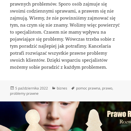
prawnych problemów. Sporo osób zajmuje się
swoimi codziennymi sprawami, a prawem się nie
zajmują. Wiemy, że nie powinniśmy zajmować się
tym, na czym się nie znamy. Wolimy więc powierzyć
to specjalistom. Czasem nie mamy wpływu na
pojawiające się problemy. Wówczas trzeba sobie z
tym poradzić najlepiej jak potrafimy. Kancelaria
potrafi rozwiązać wszystkie prawne problemy
swoich klientów. Dzięki wsparciu specjalistów
możemy sobie poradzić z każdym problemem.
Data
Kategorie
Tagi
5 października 2022
biznes
pomoc prawna
,
prawo
,
publikacji
problemy prawne